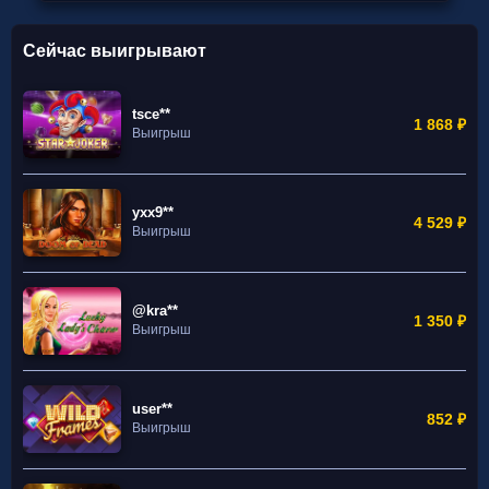
Сейчас выигрывают
qwgw**
989 ₽
Выигрыш
tsce**
1 868 ₽
Выигрыш
yxx9**
4 529 ₽
Выигрыш
@kra**
1 350 ₽
Выигрыш