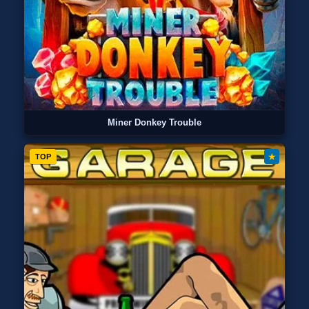
Miner Donkey Trouble
★
TOP