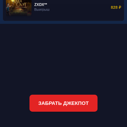
user**
852 ₽
Выигрыш
ZXDX**
828 ₽
Выигрыш
Be**
2 904 ₽
Выигрыш
@cb8**
752 ₽
Выигрыш
ЗАБРАТЬ ДЖЕКПОТ
@gba**
770 ₽
Выигрыш