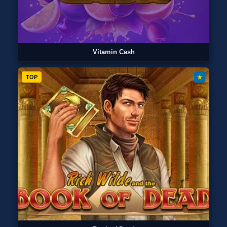
Vitamin Cash
★
TOP