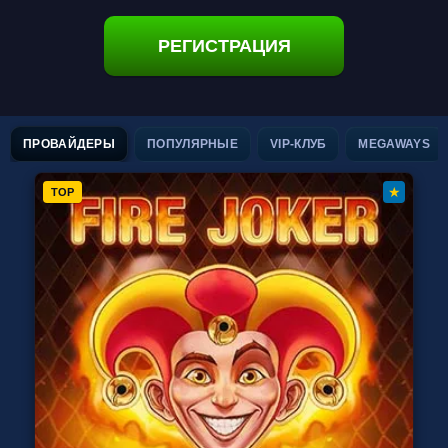
РЕГИСТРАЦИЯ
ПРОВАЙДЕРЫ
ПОПУЛЯРНЫЕ
VIP-КЛУБ
MEGAWAYS
★
TOP