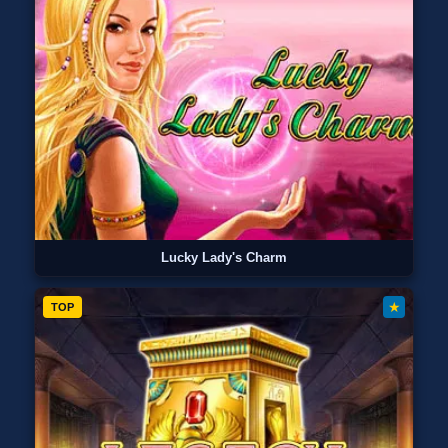
Lucky Lady's Charm
★
TOP