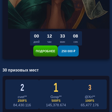
@QDV**
2 520 ₽
Выигрыш
@QDV**
2 520 ₽
Выигрыш
00
12
33
05
дней
час
мин
сек
gtgi**
ПОДРОБНЕЕ
250 000 ₽
1 670 ₽
Выигрыш
30 призовых мест
w5f**
3 100 ₽
Выигрыш
1
2
3
@Wtrk**
cvet**
Gosp**
@Xri**
650 ₽
Выигрыш
250FS
500FS
100FS
84,430.116
145,378.674
65,477.176