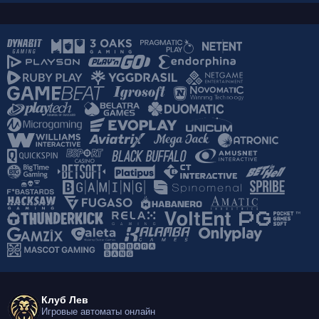
Клуб Лев
Игровые автоматы онлайн