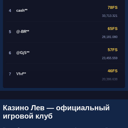
log5**
78FS
980 ₽
4
cash**
Выигрыш
33,713.321
65FS
5
@-BR**
28,181.080
57FS
6
@GjS**
23,455.559
46FS
7
Vfvf**
20,386.638
37FS
8
JNoX**
19,650.803
Казино Лев — официальный
33FS
игровой клуб
9
@5XD**
19,138.638